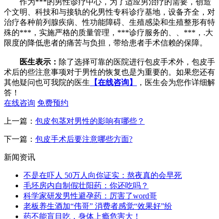
作为***的男性诊疗中心，为了适应男治疗的需要，创造
个文明、科技和与接轨的化男性专科诊疗基地，设备齐全，对
治疗各种前列腺疾病、性功能障碍、生殖感染和生殖整形有特
殊的***，实施严格的质量管理，***诊疗服务的、、***，.大
限度的降低患者的痛苦与负担，带给患者手术信赖的保障。
医生表示：
除了选择可靠的医院进行包皮手术外，包皮手
术后的些注意事项对于男性的恢复也是为重要的。如果您还有
其他疑问也可我院的医生
【在线咨询】
，医生会为您作详细解
答！
在线咨询
免费预约
上一篇：
包皮包茎对男性的影响有哪些？
下一篇：
包皮手术后要注意哪些方面?
新闻资讯
不是在吓人 50万人向你证实：熬夜真的会早死
毛坯房内自制假壮阳药：你还吃吗？
科学家研发男性避孕药：厉害了word哥
老板养生酒加“伟哥” 消费者感觉“效果好”纷
药不能盲目吃，身体上瘾危害大！