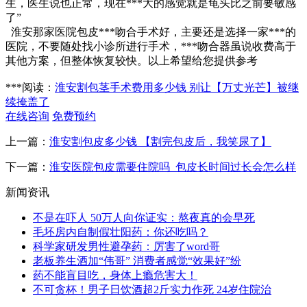
生，医生说也正常，现在***大的感觉就是龟头比之前要敏感
了”
淮安那家医院包皮***吻合手术好，主要还是选择一家***的
医院，不要随处找小诊所进行手术，***吻合器虽说收费高于
其他方案，但整体恢复较快。以上希望给您提供参考
***阅读：
淮安割包茎手术费用多少钱 别让【万丈光芒】被继
续掩盖了
在线咨询
免费预约
上一篇：
淮安割包皮多少钱 【割完包皮后，我笑尿了】
下一篇：
淮安医院包皮需要住院吗_包皮长时间过长会怎么样
新闻资讯
不是在吓人 50万人向你证实：熬夜真的会早死
毛坯房内自制假壮阳药：你还吃吗？
科学家研发男性避孕药：厉害了word哥
老板养生酒加“伟哥” 消费者感觉“效果好”纷
药不能盲目吃，身体上瘾危害大！
不可贪杯！男子日饮酒超2斤实力作死 24岁住院治