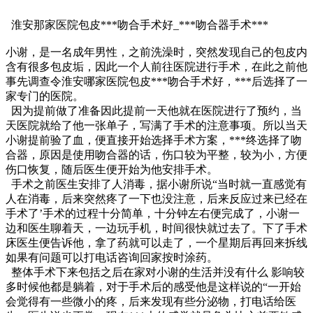
淮安那家医院包皮***吻合手术好_***吻合器手术***
小谢，是一名成年男性，之前洗澡时，突然发现自己的包皮内
含有很多包皮垢，因此一个人前往医院进行手术，在此之前他
事先调查令淮安哪家医院包皮***吻合手术好，***后选择了一
家专门的医院。
因为提前做了准备因此提前一天他就在医院进行了预约，当
天医院就给了他一张单子，写满了手术的注意事项。所以当天
小谢提前验了血，便直接开始选择手术方案，***终选择了吻
合器，原因是使用吻合器的话，伤口较为平整，较为小，方便
伤口恢复，随后医生便开始为他安排手术。
手术之前医生安排了人消毒，据小谢所说“当时就一直感觉有
人在消毒，后来突然疼了一下也没注意，后来反应过来已经在
手术了’手术的过程十分简单，十分钟左右便完成了，小谢一
边和医生聊着天，一边玩手机，时间很快就过去了。下了手术
床医生便告诉他，拿了药就可以走了，一个星期后再回来拆线
如果有问题可以打电话咨询回家按时涂药。
整体手术下来包括之后在家对小谢的生活并没有什么 影响较
多时候他都是躺着，对于手术后的感受他是这样说的“一开始
会觉得有一些微小的疼，后来发现有些分泌物，打电话给医