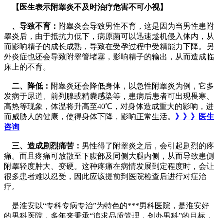
【医生表示附睾炎不及时治疗危害不可小视】
、导致不育：
附睾炎会导致男性不育，这是因为当男性患附
睾炎后，由于抵抗力低下，病原菌可以迅速趁机侵入体内，从
而影响精子的成长成熟，导致在受孕过程中受精能力下降。另
外炎症也还会导致附睾管堵塞，影响精子的输出，从而造成临
床上的不育。
二、降低：
附睾炎还会降低身体，以急性附睾炎为例，它多
发病于尿道、前列腺或精囊感染等，患病后患者可出现畏寒、
高热等现象，体温将升高至40℃，对身体造成重大的影响，进
而威胁人的健康，使得身体下降，影响正常生活。
》》》医生
咨询
三、造成剧烈痛苦：
男性得了附睾炎之后，会引起剧烈的疼
痛。而且疼痛可放散至下腹部及同侧大腿内侧，从而导致患侧
附睾轻度肿大、变硬。这种疼痛在病情发展到定程度时，会让
很多患者难以忍受，因此应该提前到医院检查后进行对症治
疗。
是淮安以“专科专病专治”为特色的***男科医院，是淮安好
的男科医院，多年来秉承“追求品质管理，创办男科”的目标，