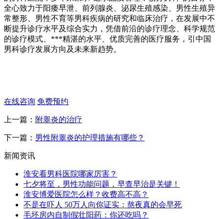
全心致力于阳痿早泄、前列腺炎、泌尿生殖感染、男性生殖异
常整形、男性不育等男科疾病的研究和临床治疗，在发展中不
断提升诊疗水平及综合实力，凭借前沿的诊疗理念、科学规范
的诊疗模式、***精湛的水平、优质完善的医疗服务，引中国
男科诊疗发展方向及未来新趋势。
在线咨询
免费预约
上一篇：
附睾炎的治疗
下一篇：
男性附睾炎的护理措施有哪些？
新闻资讯
淮安看男科医院哪家厉害？
七夕将至，男性功能问题，早查早治是关键！
淮安博爱医院怎么样？收费高不高？
不是在吓人 50万人向你证实：熬夜真的会早死
毛坯房内自制假壮阳药：你还吃吗？