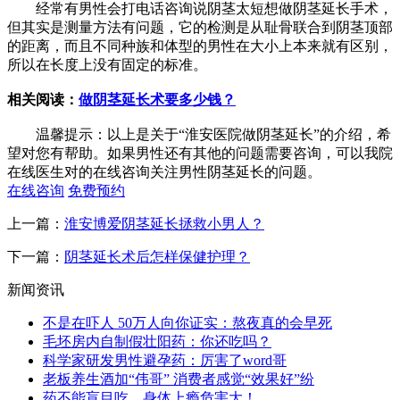
经常有男性会打电话咨询说阴茎太短想做阴茎延长手术，
但其实是测量方法有问题，它的检测是从耻骨联合到阴茎顶部
的距离，而且不同种族和体型的男性在大小上本来就有区别，
所以在长度上没有固定的标准。
相关阅读：
做阴茎延长术要多少钱？
温馨提示：以上是关于“淮安医院做阴茎延长”的介绍，希
望对您有帮助。如果男性还有其他的问题需要咨询，可以我院
在线医生对的在线咨询关注男性阴茎延长的问题。
在线咨询
免费预约
上一篇：
淮安博爱阴茎延长拯救小男人？
下一篇：
阴茎延长术后怎样保健护理？
新闻资讯
不是在吓人 50万人向你证实：熬夜真的会早死
毛坯房内自制假壮阳药：你还吃吗？
科学家研发男性避孕药：厉害了word哥
老板养生酒加“伟哥” 消费者感觉“效果好”纷
药不能盲目吃，身体上瘾危害大！